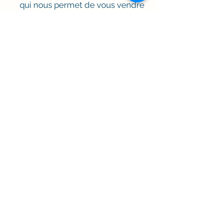
qui nous permet de vous vendre
nos produits et services. Vos
données peuvent être stockées par
le biais du stockage de données,
des bases de données et des
applications générales de Wix.com.
Elles stockent vos données sur des
serveurs sécurisés derrière un
pare-feu.
Tanya Lemery
Travailleuse Sociale et Superviseure
clinique
tanya.lemery.ts@outlook.com